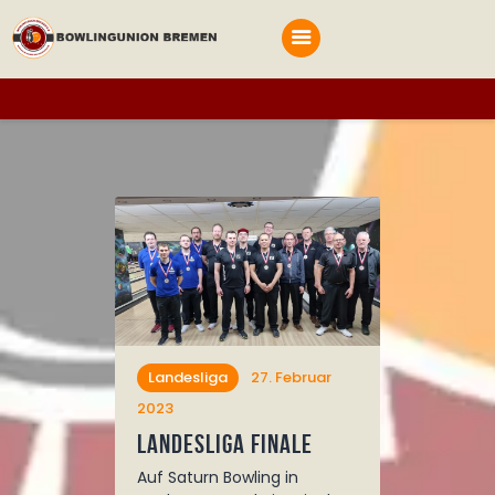
Startseite
Terminplan
BOWLINGUNION BREMEN
Bowling in Bremen und Bremerhaven
Bestimmungen
Vereine
Archiv
Anmelden
Landesliga
27. Februar
2023
Landesliga Finale
Auf Saturn Bowling in