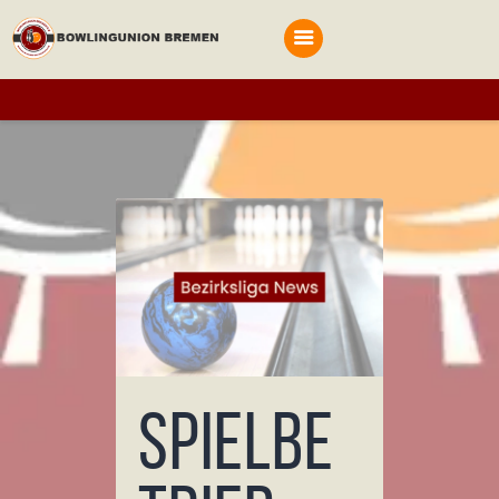
Startseite
Terminplan
BOWLINGUNION BREMEN
Bowling in Bremen und Bremerhaven
Bestimmungen
Vereine
Archiv
Anmelden
Spielbe