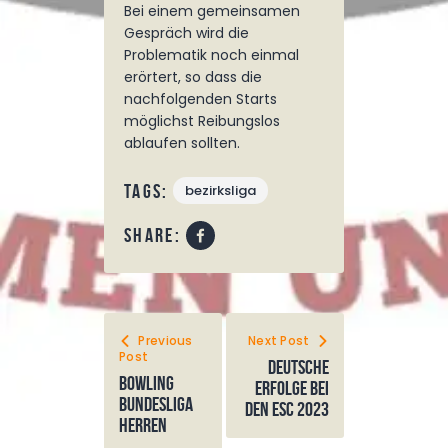
Bei einem gemeinsamen
Gespräch wird die
Problematik noch einmal
erörtert, so dass die
nachfolgenden Starts
möglichst Reibungslos
ablaufen sollten.
Tags:
bezirksliga
share:
Previous
Next Post
Post
Deutsche
Bowling
erfolge bei
Bundesliga
den ESC 2023
Herren