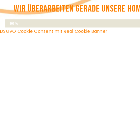
Wir überarbeiten gerade unsere Home
Fortschritt
90%
DSGVO Cookie Consent mit Real Cookie Banner