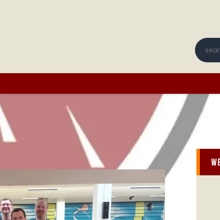
Startseite
Terminplan
BOWLINGUNION BREMEN
Bestimmungen
Bowling in Bremen und Bremerhaven
Vereine
Archiv
Anmelden
We