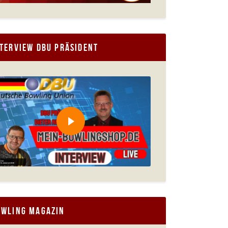
terview DBU Präsident
owling Magazin