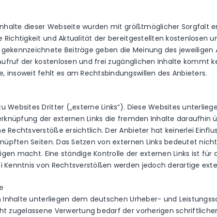
Inhalte dieser Webseite wurden mit größtmöglicher Sorgfalt ers
Richtigkeit und Aktualität der bereitgestellten kostenlosen un
 gekennzeichnete Beiträge geben die Meinung des jeweiligen 
 Aufruf der kostenlosen und frei zugänglichen Inhalte kommt ke
 insoweit fehlt es am Rechtsbindungswillen des Anbieters.
Websites Dritter („externe Links“). Diese Websites unterliege
erknüpfung der externen Links die fremden Inhalte daraufhin 
Rechtsverstöße ersichtlich. Der Anbieter hat keinerlei Einflus
knüpften Seiten. Das Setzen von externen Links bedeutet nicht
Eigen macht. Eine ständige Kontrolle der externen Links ist fü
i Kenntnis von Rechtsverstößen werden jedoch derartige exter
e
en Inhalte unterliegen dem deutschen Urheber- und Leistung
ht zugelassene Verwertung bedarf der vorherigen schriftlich