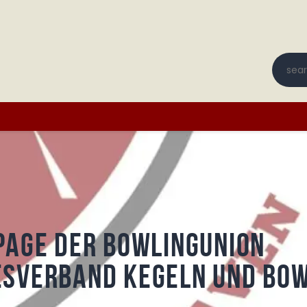
Startseite
Terminplan
BOWLINGUNION BREMEN
Bestimmungen
Bowling in Bremen und Bremerhaven
Vereine
Archiv
Anmelden
page der Bowlingunion
esverband Kegeln und Bow