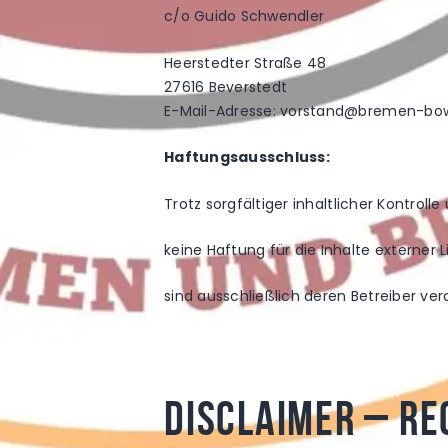
c/o Guido Schwendler
Heerstedter Straße 48
27616 Beverstedt
E-Mail-Adresse: vorstand@bremen-bow
Haftungsausschluss:
Trotz sorgfältiger inhaltlicher Kontrol
keine Haftung für die Inhalte externer L
sind ausschließlich deren Betreiber ver
Disclaimer – re