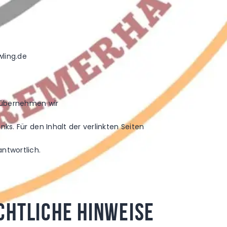
ling.de
le übernehmen wir
inks. Für den Inhalt der verlinkten Seiten
antwortlich.
chtliche Hinweise