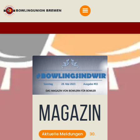
Startseite
Terminplan
BOWLINGUNION BREMEN
Bowling in Bremen und Bremerhaven
Bestimmungen
Vereine
Archiv
Anmelden
Magazin
Aktuelle Meldungen
30.