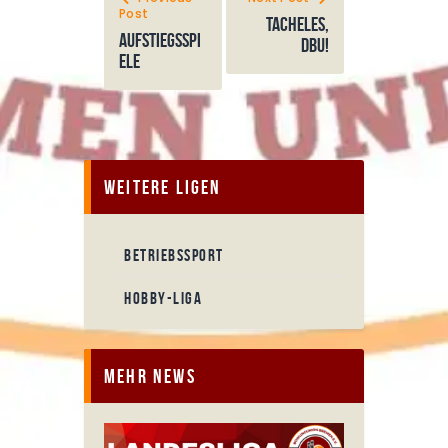
Post
Tacheles,
Aufstiegsspi
DBU!
ele
Weitere Ligen
BETRIEBSSPORT
HOBBY-LIGA
Mehr News